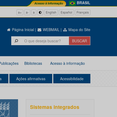
BRASIL
a+
a-
a
English
Español
Français
Página Inicial
|
WEBMAIL
|
Mapa do Site
Publicações
Bibliotecas
Acesso à informação
a
Ações afirmativas
Acessibilidade
Sistemas integrados