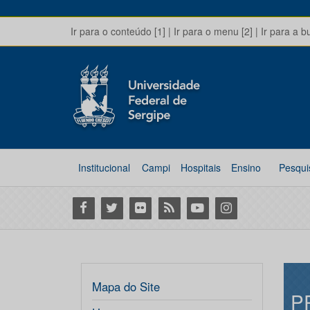
Ir para o conteúdo [1]
|
Ir para o menu [2]
|
Ir para a b
Institucional
Campi
Hospitais
Ensino
Pesqui
Facebook
Twitter
Flickr
RSS
Youtube
Instagram
Mapa do Site
P