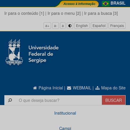
BRASIL
Ir para o conteúdo [1]
|
Ir para o menu [2]
|
Ir para a busca [3]
a+
a-
a
English
Español
Français
Página Inicial
|
WEBMAIL
|
Mapa do Site
Institucional
Campi