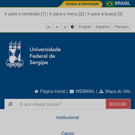
BRASIL
Ir para o conteúdo [1]
|
Ir para o menu [2]
|
Ir para a busca [3]
a+
a-
a
English
Español
Français
Página Inicial
|
WEBMAIL
|
Mapa do Site
Institucional
Campi