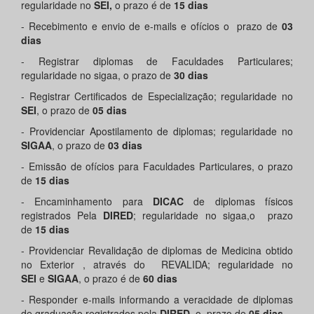
regularidade no
SEI,
o prazo é de
15 dias
- Recebimento e envio de e-mails e ofícios o
prazo de
03
dias
- Registrar diplomas de Faculdades Particulares;
regularidade no sigaa, o prazo de
30 dias
- Registrar Certificados de Especialização; regularidade no
SEI
, o prazo de
05 dias
- Providenciar Apostilamento de diplomas; regularidade no
SIGAA
, o prazo de
03 dias
- Emissão de ofícios para Faculdades Particulares, o prazo
de
15 dias
- Encaminhamento para
DICAC
de diplomas físicos
registrados Pela
DIRED
; regularidade no sigaa,o prazo
de
15 dias
- Providenciar Revalidação de diplomas de Medicina obtido
no Exterior , através do REVALIDA; regularidade no
SEI
e
SIGAA
, o prazo é de
60 dias
- Responder e-mails informando a veracidade de diplomas
de graduação registrados pela
DIRED,
o
prazo de
05 dias