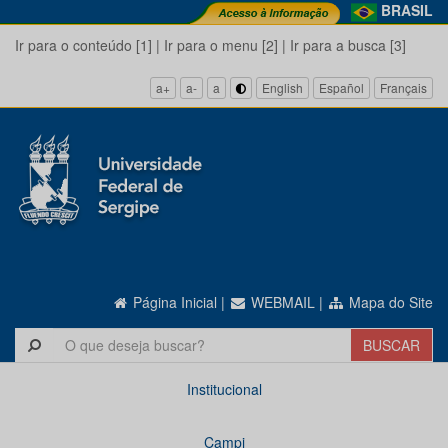
BRASIL
Ir para o conteúdo [1]
|
Ir para o menu [2]
|
Ir para a busca [3]
a+
a-
a
English
Español
Français
Página Inicial
|
WEBMAIL
|
Mapa do Site
Institucional
Campi