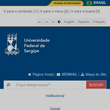
BRASIL
Ir para o conteúdo [1]
|
Ir para o menu [2]
|
Ir para a busca [3]
a+
a-
a
English
Español
Français
Página Inicial
|
WEBMAIL
|
Mapa do Site
Institucional
Campi