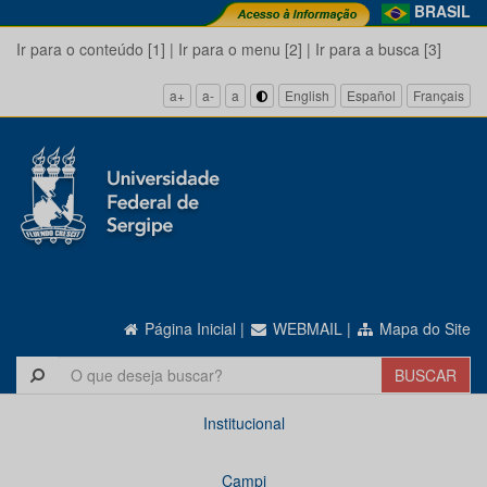
BRASIL
Ir para o conteúdo [1]
|
Ir para o menu [2]
|
Ir para a busca [3]
a+
a-
a
English
Español
Français
Página Inicial
|
WEBMAIL
|
Mapa do Site
Institucional
Campi