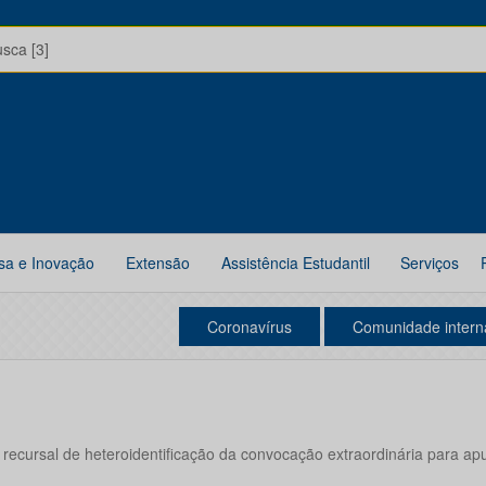
usca [3]
sa e Inovação
Extensão
Assistência Estudantil
Serviços
Coronavírus
Comunidade intern
 recursal de heteroidentificação da convocação extraordinária para a