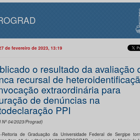
ROGRAD
27 de fevereiro de 2023, 13:19
blicado o resultado da avaliação 
nca recursal de heteroidentificaç
nvocação extraordinária para
uração de denúncias na
todeclaração PPI
al Nº 04/2023/Prograd)
-Reitoria de Graduação da Universidade Federal de Sergipe torn