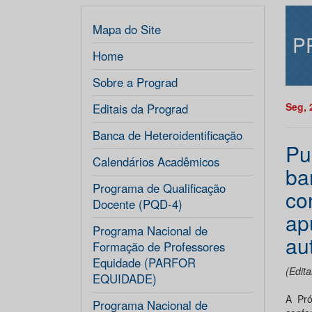
Mapa do Site
P
Home
Sobre a Prograd
Seg, 
Editais da Prograd
Banca de Heteroidentificação
Pu
Calendários Acadêmicos
ba
Programa de Qualificação
co
Docente (PQD-4)
ap
Programa Nacional de
au
Formação de Professores
Equidade (PARFOR
(Edit
EQUIDADE)
A Pró
Programa Nacional de