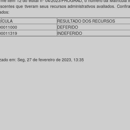
rme item 12 do edital n° 04/2023/PROGRAD, o número da Matrícula In
iscentes que tiveram seus recursos administrativos avaliados. Confir
ados:
ÍCULA
RESULTADO DOS RECURSOS
00011000
DEFERIDO
00011319
INDEFERIDO
izado em: Seg, 27 de fevereiro de 2023, 13:35