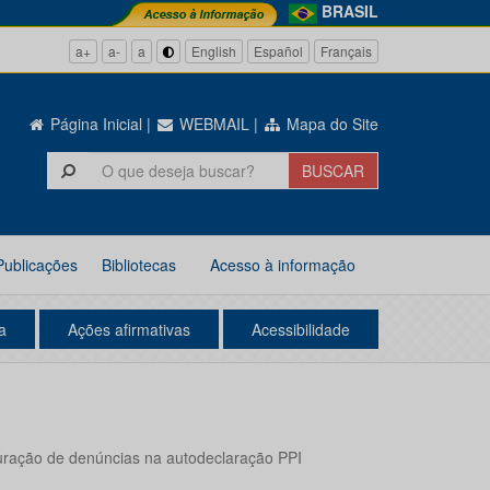
BRASIL
a+
a-
a
English
Español
Français
Página Inicial
|
WEBMAIL
|
Mapa do Site
Publicações
Bibliotecas
Acesso à informação
a
Ações afirmativas
Acessibilidade
puração de denúncias na autodeclaração PPI