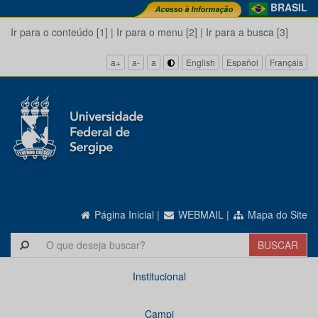
BRASIL
Ir para o conteúdo [1]
|
Ir para o menu [2]
|
Ir para a busca [3]
a+
a-
a
English
Español
Français
Página Inicial
|
WEBMAIL
|
Mapa do Site
Institucional
Campi