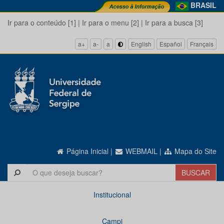
BRASIL
Ir para o conteúdo [1]
|
Ir para o menu [2]
|
Ir para a busca [3]
a+
a-
a
English
Español
Français
Página Inicial
|
WEBMAIL
|
Mapa do Site
Institucional
Campi