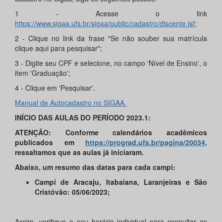
1 - Acesse o link
https://www.sigaa.ufs.br/sigaa/public/cadastro/discente.jsf
;
2 - Clique no link da frase "Se não souber sua matrícula
clique aqui para pesquisar";
3 - Digite seu CPF e selecione, no campo 'Nível de Ensino', o
item 'Graduação';
4 - Clique em 'Pesquisar'.
Manual de Autocadastro
no SIGAA.
INÍCIO DAS AULAS DO PERÍODO 2023.1:
ATENÇÃO: Conforme calendários acadêmicos
publicados em
https://prograd.ufs.br/pagina/20034,
ressaltamos que as aulas já iniciaram.
Abaixo, um resumo das datas para cada campi:
Campi de Aracaju, Itabaiana, Laranjeiras e São
Cristóvão: 05/06/2023;
Assim, verifique o seu horário individual para consultar as