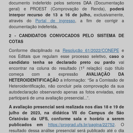
documento indeferido pelos setores DAA (Documentação
geral) e PROEST (Comprovação de Renda),
poderá
interpor recurso de
13
a
16
de julho,
exclusivamente,
através do
Portal de ingresso
, a fim de corrigir a
documentação indeferida.
2 - CANDIDATOS CONVOCADOS PELO SISTEMA DE
COTAS
Conforme disciplinado na
Resolução 61/2022/CONEPE
e
nos Editais que regulam esse processo seletivo,
caso o
candidato tenha se declarado preto ou pardo
vai
encontrar na coluna do resultado (1º relação) cujo título
começa com a expressão
AVALIAÇÃO DA
HETEROIDENTIFICAÇÃO
a informação: “Se a Comissão de
Heteroidentificação, não concluir pela comprovação da sua
autodeclaração observando apenas as fotos enviadas, este
participará de uma avaliação presencial...”.
A avaliação presencial será realizada n
os dias 18 e 19 de
julho de 2023, na didática VII do Campus de São
Cristóvão da UFS, conforme sala e horário a serem
publicados em
https://prograd.ufs.br/pagina/22752
. O
resultado dessa análise presencial será publicado até o dia