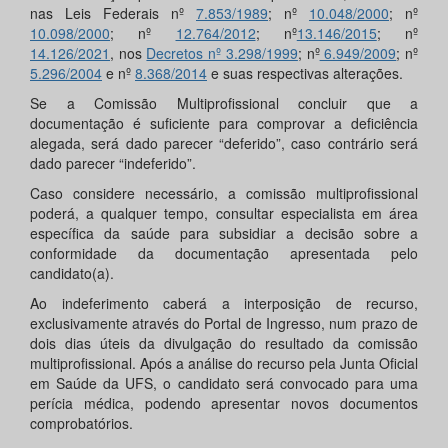
nas Leis Federais nº
7.853/1989
; nº
10.048/2000
; nº
10.098/2000
; nº
12.764/2012
; nº
13.146/2015
; nº
14.126/2021
, nos
Decretos nº 3.298/1999
; nº
6.949/2009
; nº
5.296/2004
e nº
8.368/2014
e suas respectivas alterações.
Se a Comissão Multiprofissional concluir que a
documentação é suficiente para comprovar a deficiência
alegada, será dado parecer “deferido”, caso contrário será
dado parecer “indeferido”.
Caso considere necessário, a comissão multiprofissional
poderá, a qualquer tempo, consultar especialista em área
específica da saúde para subsidiar a decisão sobre a
conformidade da documentação apresentada pelo
candidato(a).
Ao indeferimento caberá a interposição de recurso,
exclusivamente através do Portal de Ingresso, num prazo de
dois dias úteis da divulgação do resultado da comissão
multiprofissional. Após a análise do recurso pela Junta Oficial
em Saúde da UFS, o candidato será convocado para uma
perícia médica, podendo apresentar novos documentos
comprobatórios.