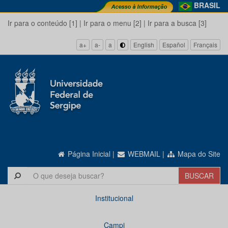
BRASIL
Ir para o conteúdo [1]
|
Ir para o menu [2]
|
Ir para a busca [3]
a+
a-
a
English
Español
Français
Página Inicial
|
WEBMAIL
|
Mapa do Site
Institucional
Campi