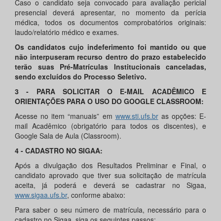
Caso o candidato seja convocado para avaliação pericial
presencial deverá apresentar, no momento da perícia
médica, todos os documentos comprobatórios originais:
laudo/relatório médico e exames.
Os candidatos cujo indeferimento foi mantido ou que
não interpuseram recurso dentro do prazo estabelecido
terão suas Pré-Matrículas Institucionais canceladas,
sendo excluídos do Processo Seletivo.
3 - PARA SOLICITAR O E-MAIL ACADÊMICO E
ORIENTAÇÕES PARA O USO DO GOOGLE CLASSROOM:
Acesse no item “manuais” em
www.sti.ufs.br
as opções: E-
mail Acadêmico (obrigatório para todos os discentes), e
Google Sala de Aula (Classroom).
4 - CADASTRO NO SIGAA:
Após a divulgação dos Resultados Preliminar e Final, o
candidato aprovado que tiver sua solicitação de matrícula
aceita, já poderá e deverá se cadastrar no Sigaa,
www.sigaa.ufs.br
, conforme abaixo:
Para saber o seu número de matrícula, necessário para o
cadastro no Sigaa, siga os seguintes passos: