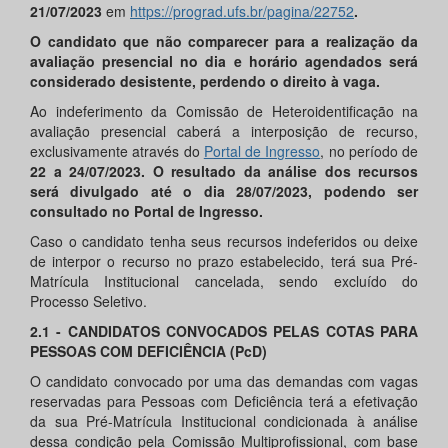
21
/
07
/
2023
em
https://prograd.ufs.br/pagina/22752
.
O candidato que não comparecer para a realização da
avaliação presencial no dia e horário agendados será
considerado desistente, perdendo o direito à vaga.
Ao indeferimento da Comissão de Heteroidentificação na
avaliação presencial caberá a interposição de recurso,
exclusivamente através do
Portal de Ingresso
, no período de
22
a
24
/
07
/
2023
. O resultado da análise dos recursos
será divulgado até o dia
28
/
07
/
2023
, podendo ser
consultado no Portal de Ingresso.
Caso o candidato tenha seus recursos indeferidos ou deixe
de interpor o recurso no prazo estabelecido, terá sua Pré-
Matrícula Institucional cancelada, sendo excluído do
Processo Seletivo.
2.1 - CANDIDATOS CONVOCADOS PELAS COTAS PARA
PESSOAS COM DEFICIÊNCIA (PcD)
O candidato convocado por uma das demandas com vagas
reservadas para Pessoas com Deficiência terá a efetivação
da sua Pré-Matrícula Institucional condicionada à análise
dessa condição pela Comissão Multiprofissional, com base