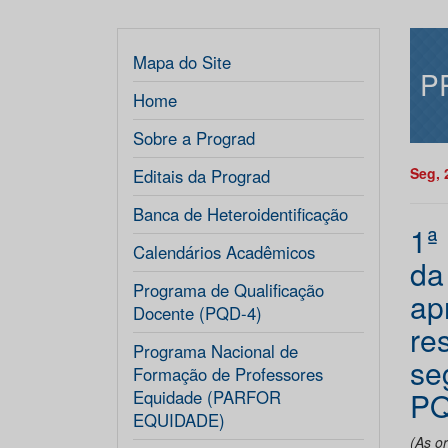
Mapa do Site
P
Home
Sobre a Prograd
Seg, 
Editais da Prograd
Banca de Heteroidentificação
1ª
Calendários Acadêmicos
da
Programa de Qualificação
ap
Docente (PQD-4)
re
Programa Nacional de
se
Formação de Professores
PQ
Equidade (PARFOR
EQUIDADE)
(As o