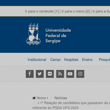
Ir para o conteúdo [1]
|
Ir para o menu [2]
|
Ir para a b
Institucional
Campi
Hospitais
Ensino
Pesqui
Facebook
Twitter
Flickr
RSS
Youtube
Instagram
Home
Notícias
1ª Relação de candidatos que passaram da 
referente ao PQD4 UFS 2023