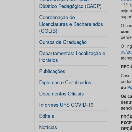
17/11
Didático Pedagógico (CADP)
sejam 
Coordenação de
super
Licenciaturas e Bacharelados
O can
(COLIB)
com 
perde
Cursos de Graduação
O ing
69/20
Departamentos: Localização e
atenç
Horários
RECU
Publicações
Caso 
poder
Diplomas e Certificados
do
Po
Documentos Oficiais
Os ca
dentr
Informes UFS COVID-19
sendo
Editais
PRÓ
EXCE
Notícias
OPÇÃ