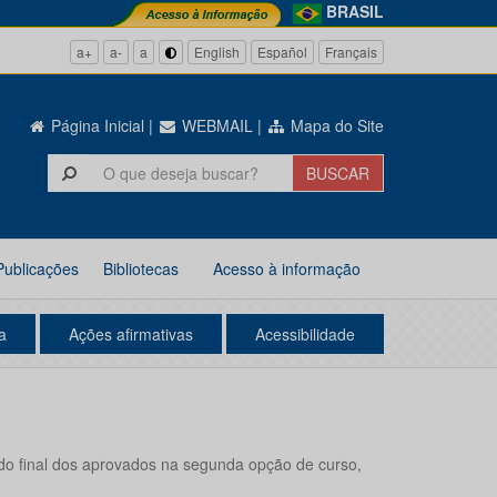
BRASIL
a+
a-
a
English
Español
Français
Página Inicial
|
WEBMAIL
|
Mapa do Site
Publicações
Bibliotecas
Acesso à informação
a
Ações afirmativas
Acessibilidade
do final dos aprovados na segunda opção de curso,