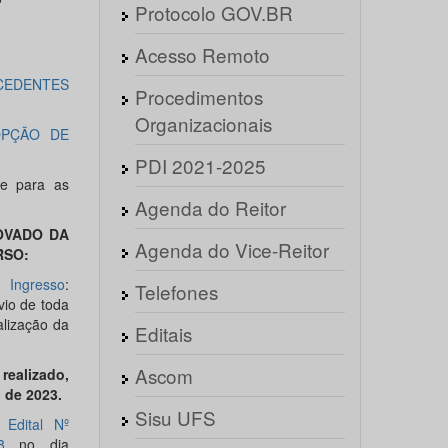
Protocolo GOV.BR
Acesso Remoto
XCEDENTES
Procedimentos
Organizacionais
OPÇÃO DE
PDI 2021-2025
te para as
Agenda do Reitor
OVADO
DA
Agenda do Vice-Reitor
RSO:
 Ingresso
:
Telefones
vio de toda
lização da
Editais
Ascom
ealizado,
o
de 2023.
Sisu UFS
o
Edital Nº
8
no dia