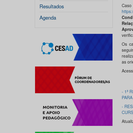
Caso
Resultados
https:
Agenda
Cond
Rela
Aprov
verifi
Os ca
segui
reali
as or
Acess
- 1ª
PARA
- RE
CUR
Atual