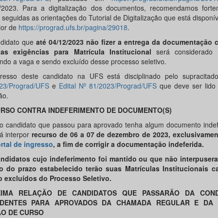
/2023. Para a digitalização dos documentos, recomendamos fort
seguidas as orientações do Tutorial de Digitalização que está disponív
ior de
https://prograd.ufs.br/pagina/29018
.
didato que
até
04
/
12
/2023 não fizer a entrega da documentação 
as exigências para Matrícula
Institucional
será considerado d
ndo a vaga e sendo excluído desse processo seletivo.
resso deste candidato na UFS está disciplinado pelo supracita
23/Prograd/UFS
e
Edital Nº 81/2023/Prograd/UFS
que deve ser lido
ão.
RSO CONTRA INDEFERIMENTO DE DOCUMENTO(S)
o candidato que passou para aprovado tenha algum documento indefe
á interpor
recurso de
06
a
07
de
dezembro
de 2023, exclusivamen
rtal de ingresso
, a fim de corrigir a documentação indeferida.
ndidatos cujo indeferimento foi mantido ou que não interpuser
o do prazo estabelecido terão suas Matrículas Institucionais c
 excluídos do Processo Seletivo.
XIMA RELAÇÃO DE CANDIDATOS QUE PASSARÃO DA CON
DENTES PARA APROVADOS
DA CHAMADA REGULAR E DA 
O DE CURSO