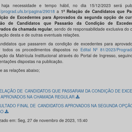
 haja necessidade e tempo hábil, no dia 15/12/2023 será pub
//prograd.ufs.br/pagina/29018
a
1ª Relação de Candidatos que Pa
ição
de Excedentes para Aprovados da segunda opção de cur
ção de Candidatos que Passarão da Condição
de Excede
ados da chamada regular
, sendo de responsabilidade exclusiva do 
cação desta e de outras eventuais relações.
ndidatos que passarem da condição de excedentes para aprovad
r todos os procedimentos dispostos no
Edital Nº 81/2023/Progra
zação da Matrícula Institucional através do Portal de Ingresso, segu
ientações dispostas na publicação.
e as relações abaixo;
 RELAÇÃO DE CANDIDATOS QUE PASSARAM DA CONDIÇÃO DE EXC
 APROVADOS NA CHAMADA REGULAR
SULTADO FINAL DE CANDIDATOS APROVADOS NA SEGUNDA OPÇÃ
SO
izado em: Seg, 27 de novembro de 2023, 15:40