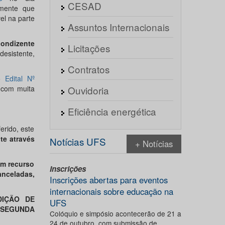
CESAD
emente que
el na parte
Assuntos Internacionais
condizente
Licitações
esistente,
Contratos
do
Edital Nº
 com muita
Ouvidoria
Eficiência energética
rido, este
te através
Notícias UFS
+ Notícias
am recurso
Inscrições
anceladas,
Inscrições abertas para eventos
internacionais sobre educação na
DIÇÃO DE
UFS
SEGUNDA
Colóquio e simpósio acontecerão de 21 a
24 de outubro, com submissão de