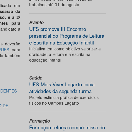
trabalhos até 31 de agosto
licada em
ssarão da
so,
e a 2
ª
Evento
ntes para
UFS promove III Encontro
candidato a
presencial do Programa de Leitura
e Escrita na Educação Infantil
os deverão
Iniciativa tem como objetivo valorizar a
d/UFS
para
oralidade, a leitura e a escrita na
indo também
educação infantil
Saúde
UFS-Mais Viver Lagarto inicia
atividades da segunda turma
EDENTES
Projeto estimula prática de exercícios
físicos no Campus Lagarto
O DE
Formação
Formação reforça compromisso do