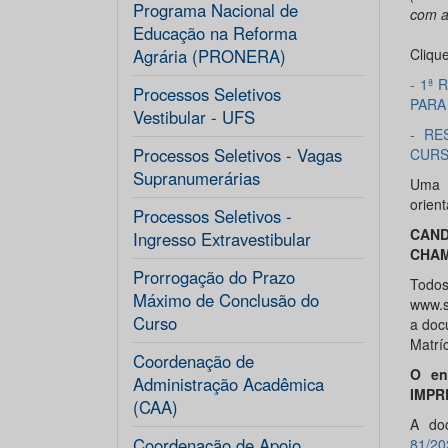
Programa Nacional de
com a
Educação na Reforma
Agrária (PRONERA)
Clique
- 1ª
Processos Seletivos
PARA
Vestibular - UFS
- RE
Processos Seletivos - Vagas
CUR
Supranumerárias
Uma 
orien
Processos Seletivos -
CAND
Ingresso Extravestibular
CHAM
Prorrogação do Prazo
Todo
Máximo de Conclusão do
www.s
Curso
a doc
Matríc
Coordenação de
O en
Administração Acadêmica
IMPR
(CAA)
A do
Coordenação de Apoio
81/20