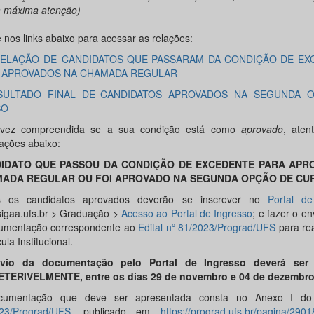
 máxima atenção)
 nos links abaixo para acessar as relações:
 RELAÇÃO DE CANDIDATOS QUE PASSARAM DA CONDIÇÃO DE E
 APROVADOS NA CHAMADA REGULAR
SULTADO FINAL DE CANDIDATOS APROVADOS NA SEGUNDA 
SO
vez compreendida se a sua condição está como
aprovado
, aten
tações abaixo:
IDATO QUE PASSOU DA CONDIÇÃO DE EXCEDENTE PARA APR
ADA REGULAR OU FOI APROVADO NA SEGUNDA OPÇÃO DE CU
s os candidatos aprovados deverão se inscrever no
Portal de
igaa.ufs.br > Graduação >
Acesso ao Portal de Ingresso
; e fazer o en
umentação correspondente ao
Edital nº 81/2023/Prograd/UFS
para rea
ula Institucional.
vio da documentação pelo Portal de Ingresso deverá ser r
ETERIVELMENTE, entre os dias
29 de novembro
e
04
de
dezembr
cumentação que deve ser apresentada consta no Anexo I d
23/Prograd/UFS
, publicado em
https://prograd.ufs.br/pagina/2901