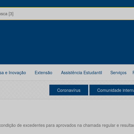
usca [3]
sa e Inovação
Extensão
Assistência Estudantil
Serviços
Coronavírus
Comunidade intern
condição de excedentes para aprovados na chamada regular e resulta