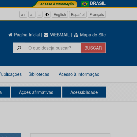
BRASIL
a+
a-
a
English
Español
Français
Página Inicial
|
WEBMAIL
|
Mapa do Site
Publicações
Bibliotecas
Acesso à informação
a
Ações afirmativas
Acessibilidade