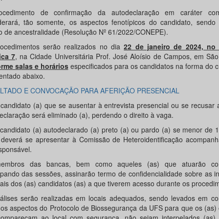
ocedimento de confirmação da autodeclaração em caráter com
derará, tão somente, os aspectos fenotípicos do candidato, sendo 
rio de ancestralidade (Resolução Nº 61/2022/CONEPE).
ocedimentos serão realizados no dia
22 de janeiro de 2024, no
ica 7
, na Cidade Universitária Prof. José Aloísio de Campos, em São
rme salas e horários
especificados para os candidatos na forma do 
entado abaixo.
LTADO E CONVOCAÇÃO PARA AFERIÇÃO PRESENCIAL
 candidato (a) que se ausentar à entrevista presencial ou se recusar a
eclaração será eliminado (a), perdendo o direito à vaga.
 candidato (a) autodeclarado (a) preto (a) ou pardo (a) se menor de 1
 deverá se apresentar à Comissão de Heteroidentificação acompanh
esponsável.
embros das bancas, bem como aqueles (as) que atuarão co
cipando das sessões, assinarão termo de confidencialidade sobre as 
ais dos (as) candidatos (as) a que tiverem acesso durante os procedi
álises serão realizadas em locais adequados, sendo levados em co
 os aspectos do Protocolo de Biossegurança da UFS para que os (as)
compareçam ao local com segurança, não sejam interpelados (as) 