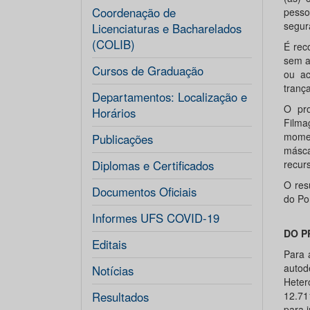
Coordenação de
pesso
segur
Licenciaturas e Bacharelados
(COLIB)
É rec
sem a
Cursos de Graduação
ou ac
tranç
Departamentos: Localização e
O pro
Horários
Filma
momen
Publicações
másca
Diplomas e Certificados
recurs
O res
Documentos Oficiais
do Po
Informes UFS COVID-19
DO P
Editais
Para 
autod
Notícias
Heter
Resultados
12.71
para i