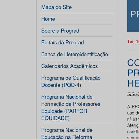
Mapa do Site
P
Home
Sobre a Prograd
Ter, 
Editais da Prograd
Banca de Heteroidentificação
CO
Calendários Acadêmicos
PR
Programa de Qualificação
HE
Docente (PQD-4)
SISU/
Programa Nacional de
Formação de Professores
A PR
Equidade (PARFOR
uso d
EQUIDADE)
nº 61
Aferi
Programa Nacional de
candi
Educação na Reforma
segue