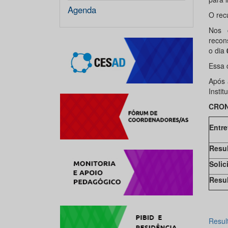
Agenda
O rec
Nos 
recons
o dia
Essa 
Após 
Instit
CRO
Entre
Resul
Solic
Resul
Resul