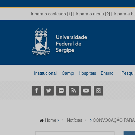
Ir para o conteúdo [1]
|
Ir para o menu [2]
|
Ir para a b
Institucional
Campi
Hospitais
Ensino
Pesqui
Facebook
Twitter
Flickr
RSS
Youtube
Instagram
Home
Notícias
CONVOCAÇÃO PARA 