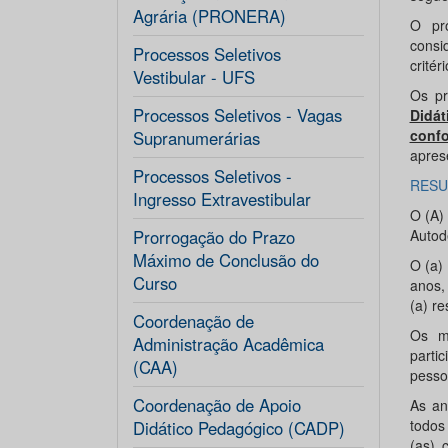
Agrária (PRONERA)
O pr
consi
Processos Seletivos
crité
Vestibular - UFS
Os pr
Processos Seletivos - Vagas
Didát
confo
Supranumerárias
apres
Processos Seletivos -
RESU
Ingresso Extravestibular
O (A)
Prorrogação do Prazo
Autod
Máximo de Conclusão do
O (a)
Curso
anos,
(a) r
Coordenação de
Os m
Administração Acadêmica
parti
(CAA)
pesso
Coordenação de Apoio
As an
todos
Didático Pedagógico (CADP)
(as) 