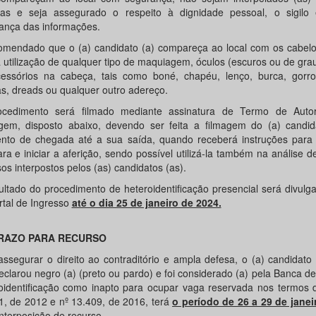
as e seja assegurado o respeito à dignidade pessoal, o sigilo
ança das informações.
omendado que o (a) candidato (a) compareça ao local com os cabelos
 utilização de qualquer tipo de maquiagem, óculos (escuros ou de gra
essórios na cabeça, tais como boné, chapéu, lenço, burca, gorro,
as, dreads ou qualquer outro adereço.
cedimento será filmado mediante assinatura de Termo de Auto
gem, disposto abaixo, devendo ser feita a filmagem do (a) candid
to de chegada até a sua saída, quando receberá instruções para r
ra e iniciar a aferição, sendo possível utilizá-la também na análise d
os interpostos pelos (as) candidatos (as).
ultado do procedimento de heteroidentificação presencial será divulg
rtal de Ingresso
até o dia 25 de janeiro de 2024.
RAZO PARA RECURSO
assegurar o direito ao contraditório e ampla defesa, o (a) candidato
eclarou negro (a) (preto ou pardo) e foi considerado (a) pela Banca de
oidentificação como inapto para ocupar vaga reservada nos termos d
1, de 2012 e nº 13.409, de 2016, terá
o período de 26 a 29 de janei
nterposição de recurso.