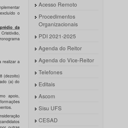
Acesso Remoto
plementar
excluído o
Procedimentos
Organizacionais
 prédio da
 Cristóvão,
PDI 2021-2025
cronograma
Agenda do Reitor
Agenda do Vice-Reitor
 realizar a
Telefones
8 (dezoito)
ado (a) do
Editais
Ascom
mo apoio,
informações
Sisu UFS
mentos.
nsideração
CESAD
 candidatos
por outras