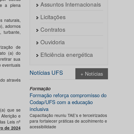
Assuntos Internacionais
 e a plena
Licitações
 naturais,
u), adornos
Contratos
 turbante,
Ouvidoria
rização de
ato (a) do
Eficiência energética
etirar sua
e eventuais
Notícias UFS
+ Notícias
ado através
Formação
Formação reforça compromisso do
Codap/UFS com a educação
inclusiva
 (a) que se
Capacitação reuniu TAE’s e terceirizados
 Aferição e
para fortalecer práticas de acolhimento e
as Leis nº
acessibilidade
ro de 2024