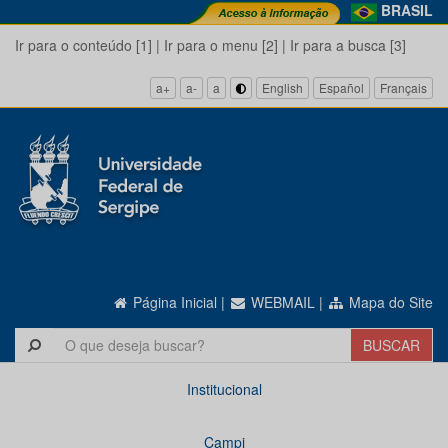
BRASIL
Ir para o conteúdo [1]
|
Ir para o menu [2]
|
Ir para a busca [3]
a+
a-
a
English
Español
Français
Página Inicial
|
WEBMAIL
|
Mapa do Site
Institucional
Campi