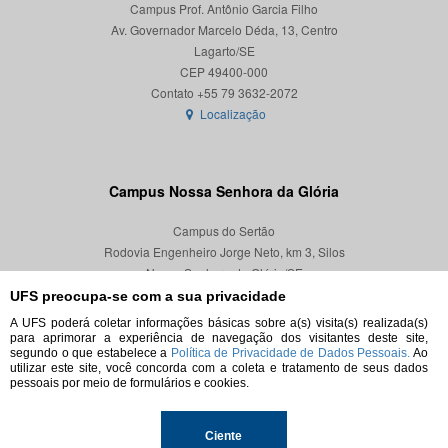
Campus Prof. Antônio Garcia Filho
Av. Governador Marcelo Déda, 13, Centro
Lagarto/SE
CEP 49400-000
Localização
Campus Nossa Senhora da Glória
Campus do Sertão
Rodovia Engenheiro Jorge Neto, km 3, Silos
Nossa Senhora da Glória/SE
CEP 49680-000
UFS preocupa-se com a sua privacidade
A UFS poderá coletar informações básicas sobre a(s) visita(s) realizada(s)
Localização
para aprimorar a experiência de navegação dos visitantes deste site,
segundo o que estabelece a
Política de Privacidade de Dados Pessoais.
Ao
utilizar este site, você concorda com a coleta e tratamento de seus dados
pessoais por meio de formulários e cookies.
© 2026. Todos os direitos reservados.
Ciente