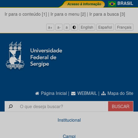
BRASIL
Ir para o conteúdo [1]
|
Ir para o menu [2]
|
Ir para a busca [3]
a+
a-
a
English
Español
Français
Página Inicial
|
WEBMAIL
|
Mapa do Site
Institucional
Campi