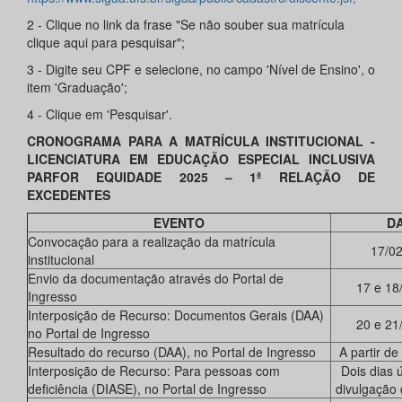
2 - Clique no link da frase "Se não souber sua matrícula
clique aqui para pesquisar";
3 - Digite seu CPF e selecione, no campo 'Nível de Ensino', o
item 'Graduação';
4 - Clique em 'Pesquisar'.
CRONOGRAMA PARA A MATRÍCULA INSTITUCIONAL -
LICENCIATURA EM EDUCAÇÃO ESPECIAL INCLUSIVA
PARFOR EQUIDADE 2025 – 1ª RELAÇÃO DE
EXCEDENTES
EVENTO
D
Convocação para a realização da matrícula
17/0
institucional
Envio da documentação através do Portal de
17 e 18
Ingresso
Interposição de Recurso: Documentos Gerais (DAA)
20 e 21
no Portal de Ingresso
Resultado do recurso (DAA), no Portal de Ingresso
A partir d
Interposição de Recurso: Para pessoas com
Dois dias 
deficiência (DIASE), no Portal de Ingresso
divulgação 