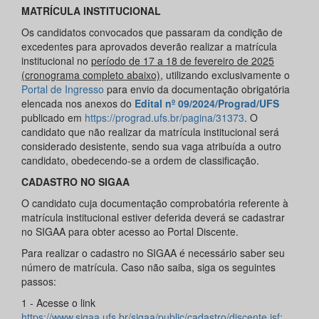
MATRÍCULA INSTITUCIONAL
Os candidatos convocados que passaram da condição de
excedentes para aprovados deverão realizar a matrícula
institucional no
período de
17
a
18
de
fevereiro de 2025
(cronograma completo abaixo)
, utilizando exclusivamente o
Portal de Ingresso
para envio da documentação obrigatória
elencada nos anexos do
Edital nº 09/2024/Prograd/UFS
publicado em
https://prograd.ufs.br/pagina/31373
. O
candidato que não realizar da matrícula institucional será
considerado desistente, sendo sua vaga atribuída a outro
candidato, obedecendo-se a ordem de classificação.
CADASTRO NO SIGAA
O candidato cuja documentação comprobatória referente à
matrícula institucional estiver deferida deverá se cadastrar
no SIGAA para obter acesso ao Portal Discente.
Para realizar o cadastro no SIGAA é necessário saber seu
número de matrícula. Caso não saiba, siga os seguintes
passos:
1 - Acesse o link
https://www.sigaa.ufs.br/sigaa/public/cadastro/discente.jsf;