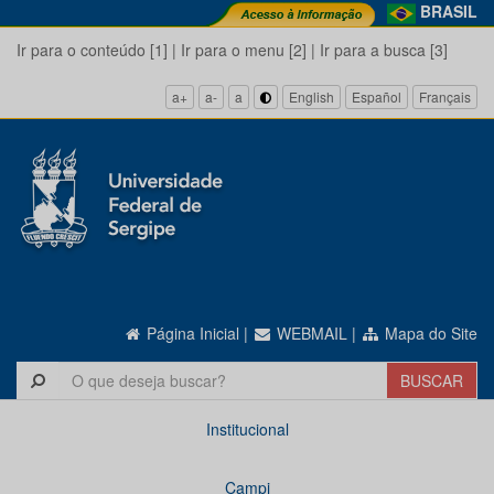
BRASIL
Ir para o conteúdo [1]
|
Ir para o menu [2]
|
Ir para a busca [3]
a+
a-
a
English
Español
Français
Página Inicial
|
WEBMAIL
|
Mapa do Site
Institucional
Campi