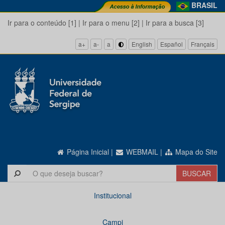
BRASIL
Ir para o conteúdo [1]
|
Ir para o menu [2]
|
Ir para a busca [3]
a+
a-
a
English
Español
Français
Página Inicial
|
WEBMAIL
|
Mapa do Site
Institucional
Campi