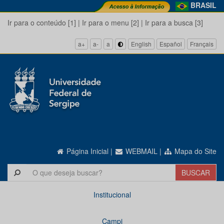
BRASIL
Ir para o conteúdo [1]
|
Ir para o menu [2]
|
Ir para a busca [3]
a+
a-
a
English
Español
Français
Página Inicial
|
WEBMAIL
|
Mapa do Site
Institucional
Campi