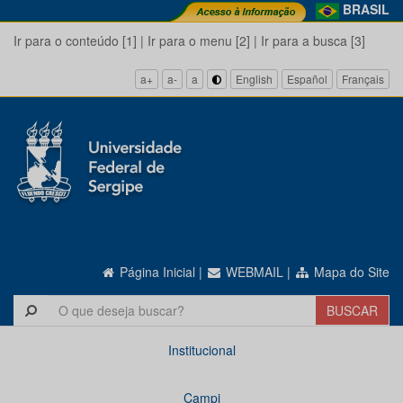
BRASIL
Ir para o conteúdo [1]
|
Ir para o menu [2]
|
Ir para a busca [3]
a+
a-
a
English
Español
Français
Página Inicial
|
WEBMAIL
|
Mapa do Site
Institucional
Campi