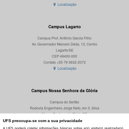
Localização
Campus Lagarto
Campus Prof. Antônio Garcia Filho
Av. Governador Marcelo Déda, 13, Centro
Lagarto/SE
CEP 49400-000
Localização
Campus Nossa Senhora da Glória
Campus do Sertão
Rodovia Engenheiro Jorge Neto, km 3, Silos
Nossa Senhora da Glória/SE
CEP 49680-000
UFS preocupa-se com a sua privacidade
A UFS poderá coletar informações básicas sobre a(s) visita(s) realizada(s)