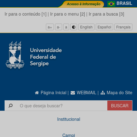
BRASIL
Ir para o conteúdo [1]
|
Ir para o menu [2]
|
Ir para a busca [3]
a+
a-
a
English
Español
Français
Página Inicial
|
WEBMAIL
|
Mapa do Site
Institucional
Campi