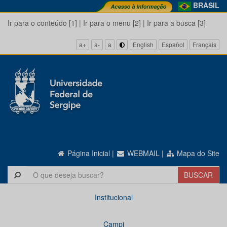
BRASIL
Ir para o conteúdo [1]
|
Ir para o menu [2]
|
Ir para a busca [3]
a+
a-
a
English
Español
Français
Página Inicial
|
WEBMAIL
|
Mapa do Site
Institucional
Campi