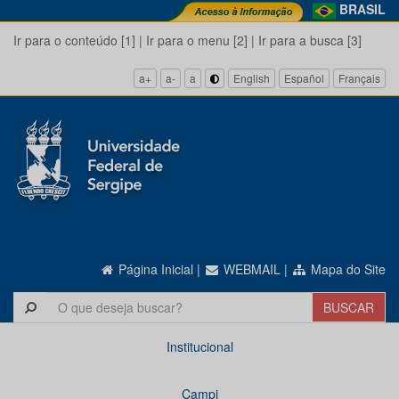
BRASIL
Ir para o conteúdo [1]
|
Ir para o menu [2]
|
Ir para a busca [3]
a+
a-
a
English
Español
Français
Página Inicial
|
WEBMAIL
|
Mapa do Site
Institucional
Campi