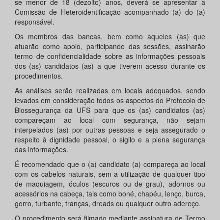
se menor de 18 (dezoito) anos, deverá se apresentar à
Comissão de Heteroidentificação acompanhado (a) do (a)
responsável.
Os membros das bancas, bem como aqueles (as) que
atuarão como apoio, participando das sessões, assinarão
termo de confidencialidade sobre as informações pessoais
dos (as) candidatos (as) a que tiverem acesso durante os
procedimentos.
As análises serão realizadas em locais adequados, sendo
levados em consideração todos os aspectos do Protocolo de
Biossegurança da UFS para que os (as) candidatos (as)
compareçam ao local com segurança, não sejam
interpelados (as) por outras pessoas e seja assegurado o
respeito à dignidade pessoal, o sigilo e a plena segurança
das informações.
É recomendado que o (a) candidato (a) compareça ao local
com os cabelos naturais, sem a utilização de qualquer tipo
de maquiagem, óculos (escuros ou de grau), adornos ou
acessórios na cabeça, tais como boné, chapéu, lenço, burca,
gorro, turbante, tranças, dreads ou qualquer outro adereço.
O procedimento será filmado mediante assinatura de Termo