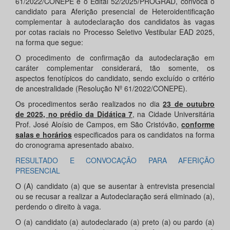
61/2022/CONEPE e o Edital 52/2025/PROGRAD, convoca o
candidato para Aferição presencial de Heteroidentificação
complementar à autodeclaração dos candidatos às vagas
por cotas raciais no Processo Seletivo Vestibular EAD 2025,
na forma que segue:
O procedimento de confirmação da autodeclaração em
caráter complementar considerará, tão somente, os
aspectos fenotípicos do candidato, sendo excluído o critério
de ancestralidade (Resolução Nº 61/2022/CONEPE).
Os procedimentos serão realizados no dia
23 de outubro
de 2025, no prédio da Didática 7
, na Cidade Universitária
Prof. José Aloísio de Campos, em São Cristóvão,
conforme
salas e horários
especificados para os candidatos na forma
do cronograma apresentado abaixo.
RESULTADO E CONVOCAÇÃO PARA AFERIÇÃO
PRESENCIAL
O (A) candidato (a) que se ausentar à entrevista presencial
ou se recusar a realizar a Autodeclaração será eliminado (a),
perdendo o direito à vaga.
O (a) candidato (a) autodeclarado (a) preto (a) ou pardo (a)