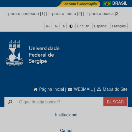
BRASIL
Ir para o conteúdo [1]
|
Ir para o menu [2]
|
Ir para a busca [3]
a+
a-
a
English
Español
Français
Página Inicial
|
WEBMAIL
|
Mapa do Site
Institucional
Campi