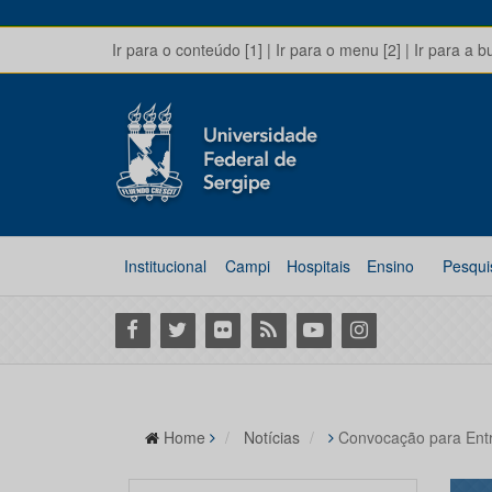
Ir para o conteúdo [1]
|
Ir para o menu [2]
|
Ir para a b
Institucional
Campi
Hospitais
Ensino
Pesqui
Facebook
Twitter
Flickr
RSS
Youtube
Instagram
Home
Notícias
Convocação para Entr