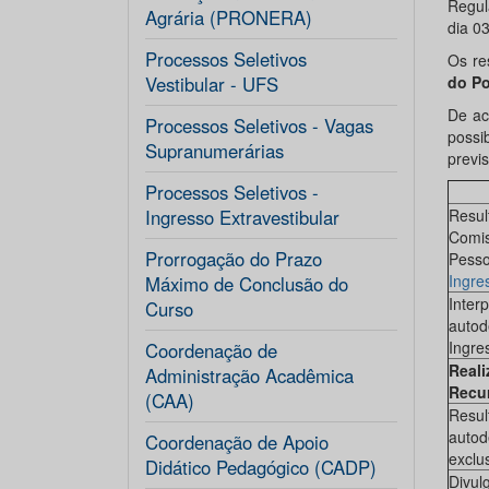
Regul
Agrária (PRONERA)
dia 03
Processos Seletivos
Os re
Vestibular - UFS
do Po
De ac
Processos Seletivos - Vagas
possi
Supranumerárias
previ
Processos Seletivos -
Ingresso Extravestibular
Resul
Comis
Prorrogação do Prazo
Pesso
Ingre
Máximo de Conclusão do
Inter
Curso
autod
Ingre
Coordenação de
Reali
Administração Acadêmica
Recur
(CAA)
Resul
autod
Coordenação de Apoio
exclu
Didático Pedagógico (CADP)
Divul