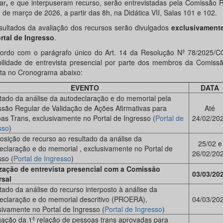
ar
,
e que interpuseram recurso, serão entrevistadas pela Comissão 
 de março de 2026, a partir das 8h, na Didática VII, Salas 101 e 102.
sultados da avaliação dos recursos serão divulgados
exclusivament
rtal de Ingresso
.
ordo com o parágrafo único do Art. 14 da Resolução Nº 78/2025/
bilidade de entrevista presencial por parte dos membros da Comissã
sta no Cronograma abaixo:
EVENTO
DATA
tado da análise da autodeclaração e do memorial pela
são Regular de Validação de Ações Afirmativas para
Até
as Trans, exclusivamente no Portal de Ingresso (
Portal de
24/02/20
sso
)
posição de recurso ao resultado da análise da
25/02 e
eclaração e do memorial , exclusivamente no Portal de
26/02/20
sso (
Portal de Ingresso
)
zação de entrevista presencial com a Comissão
03/03/20
sal
tado da análise do recurso interposto à análise da
eclaração e do memorial descritivo (PROERA),
04/03/20
sivamente no Portal de Ingresso (
Portal de Ingresso
)
gação da 1º relação de pessoas trans aprovadas para