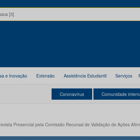
usca [3]
sa e Inovação
Extensão
Assistência Estudantil
Serviços
Coronavírus
Comunidade intern
evista Presencial pela Comissão Recursal de Validação de Ações Afir