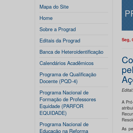
Mapa do Site
P
Home
Sobre a Prograd
Seg, 
Editais da Prograd
Banca de Heteroidentificação
Co
Calendários Acadêmicos
pe
Programa de Qualificação
Aç
Docente (PQD-4)
Edita
Programa Nacional de
Formação de Professores
A Pró
Equidade (PARFOR
atrib
EQUIDADE)
Recur
Resol
Programa Nacional de
As pe
Educação na Reforma