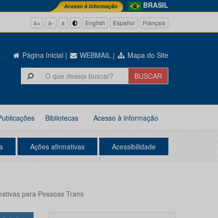
BRASIL
a+
a-
a
English
Español
Français
Página Inicial
|
WEBMAIL
|
Mapa do Site
Publicações
Bibliotecas
Acesso à informação
a
Ações afirmativas
Acessibilidade
mativas para Pessoas Trans