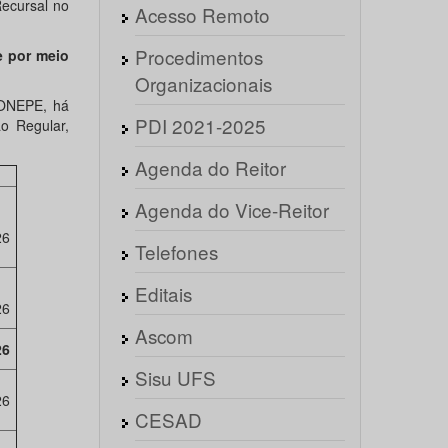
Recursal no
Acesso Remoto
Procedimentos
e por meio
Organizacionais
CONEPE, há
PDI 2021-2025
o Regular,
Agenda do Reitor
Agenda do Vice-Reitor
26
Telefones
Editais
26
Ascom
26
Sisu UFS
26
CESAD