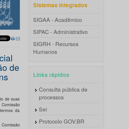
Sistemas integrados
SIGAA - Acadêmico
SIPAC - Administrativo
SIGRH - Recursos
Humanos
cial
ão de
ns
Links rápidos
Consulta pública de
processos
io de suas
a Comissão
Sei
 termos da
Protocolo GOV.BR
a Comissão