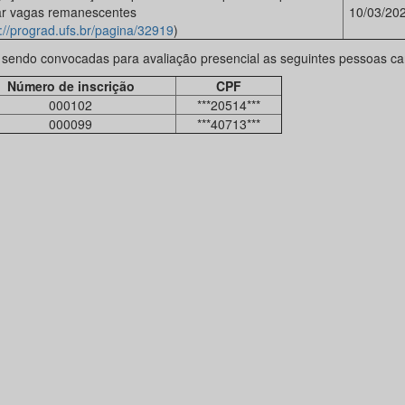
r vagas remanescentes
10/03/20
://prograd.ufs.br/pagina/32919
)
 sendo convocadas para avaliação presencial as seguintes pessoas ca
Número de inscrição
CPF
000102
***20514***
000099
***40713***