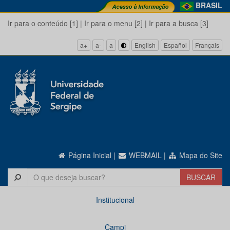
BRASIL
Ir para o conteúdo [1]
|
Ir para o menu [2]
|
Ir para a busca [3]
a+
a-
a
English
Español
Français
Página Inicial
|
WEBMAIL
|
Mapa do Site
Institucional
Campi