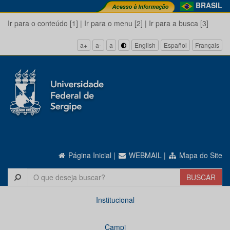
BRASIL
Ir para o conteúdo [1]
|
Ir para o menu [2]
|
Ir para a busca [3]
a+
a-
a
English
Español
Français
Página Inicial
|
WEBMAIL
|
Mapa do Site
Institucional
Campi