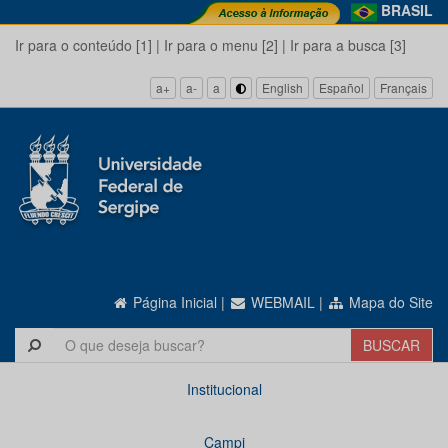
BRASIL
Ir para o conteúdo [1]
|
Ir para o menu [2]
|
Ir para a busca [3]
a+
a-
a
English
Español
Français
Página Inicial
|
WEBMAIL
|
Mapa do Site
Institucional
Campi