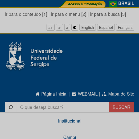
BRASIL
Ir para o conteúdo [1]
|
Ir para o menu [2]
|
Ir para a busca [3]
a+
a-
a
English
Español
Français
Página Inicial
|
WEBMAIL
|
Mapa do Site
Institucional
Campi