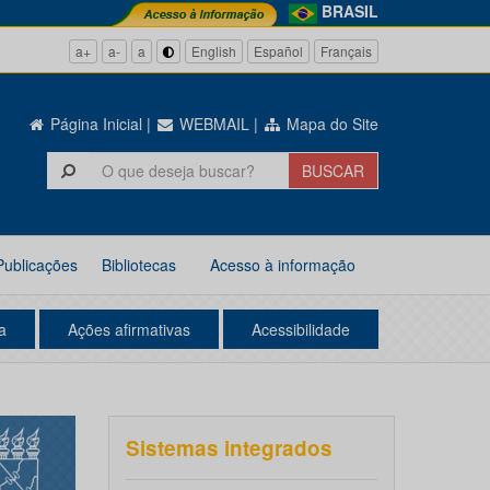
BRASIL
a+
a-
a
English
Español
Français
Página Inicial
|
WEBMAIL
|
Mapa do Site
Publicações
Bibliotecas
Acesso à informação
a
Ações afirmativas
Acessibilidade
Sistemas integrados