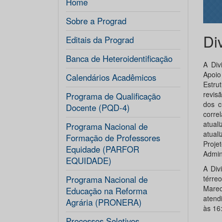
Home
Sobre a Prograd
Di
Editais da Prograd
Banca de Heteroidentificação
A Div
Apoio
Calendários Acadêmicos
Estru
revis
Programa de Qualificação
dos c
Docente (PQD-4)
corre
atual
Programa Nacional de
atual
Formação de Professores
Proj
Equidade (PARFOR
Admin
EQUIDADE)
A Div
Programa Nacional de
térreo
Marec
Educação na Reforma
atend
Agrária (PRONERA)
às 1
Processos Seletivos