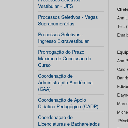
Vestibular - UFS
Chefe
Processos Seletivos - Vagas
Ann L
Supranumerárias
Tel.:
Processos Seletivos -
Email
Ingresso Extravestibular
Prorrogação do Prazo
Equip
Máximo de Conclusão do
Ana P
Curso
Caio V
Coordenação de
Danrl
Administração Acadêmica
Edivân
(CAA)
Elayne
Coordenação de Apoio
Marce
Didático Pedagógico (CADP)
Miche
Coordenação de
Prisc
Licenciaturas e Bacharelados