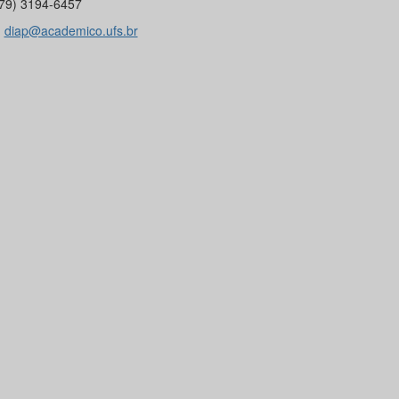
 (79) 3194-6457
:
diap@academico.ufs.br