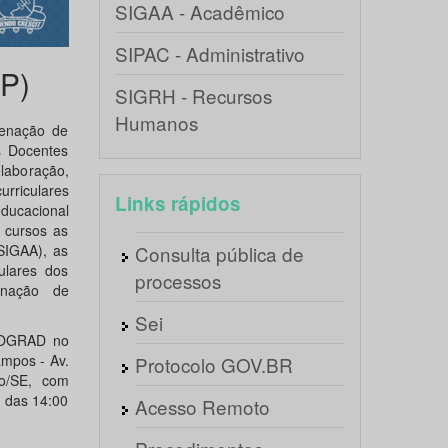
SIGAA - Acadêmico
SIPAC - Administrativo
AP)
SIGRH - Recursos
Humanos
denação de
s Docentes
laboração,
urriculares
Links rápidos
educacional
 cursos as
SIGAA), as
Consulta pública de
ulares dos
processos
enação de
Sei
PROGRAD no
ampos - Av.
Protocolo GOV.BR
ão/SE, com
e das 14:00
Acesso Remoto