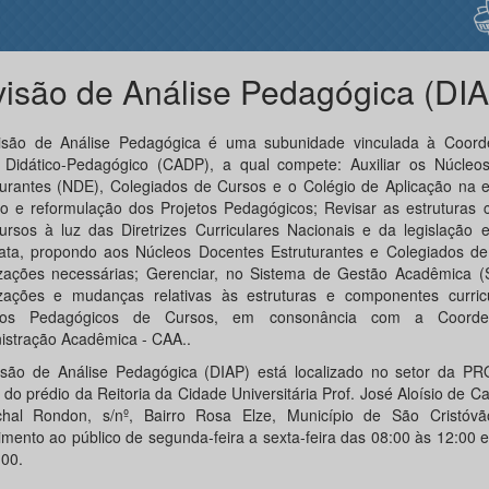
visão de Análise Pedagógica (DI
isão de Análise Pedagógica é uma subunidade vinculada à Coor
 Didático-Pedagógico (CADP), a qual compete: Auxiliar os Núcleo
turantes (NDE), Colegiados de Cursos e o Colégio de Aplicação na e
ão e reformulação dos Projetos Pedagógicos; Revisar as estruturas c
ursos à luz das Diretrizes Curriculares Nacionais e da legislação 
lata, propondo aos Núcleos Docentes Estruturantes e Colegiados de
izações necessárias; Gerenciar, no Sistema de Gestão Acadêmica (
izações e mudanças relativas às estruturas e componentes curric
etos Pedagógicos de Cursos, em consonância com a Coord
istração Acadêmica - CAA..
isão de Análise Pedagógica (DIAP) está localizado no setor da 
 do prédio da Reitoria da Cidade Universitária Prof. José Aloísio de C
hal Rondon, s/nº, Bairro Rosa Elze, Município de São Cristóv
imento ao público de segunda-feira a sexta-feira das 08:00 às 12:00 
6:00.