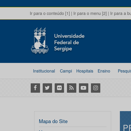
Ir para o conteúdo [1]
|
Ir para o menu [2]
|
Ir para a b
Institucional
Campi
Hospitais
Ensino
Pesqui
Facebook
Twitter
Flickr
RSS
Youtube
Instagram
Mapa do Site
P