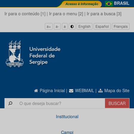
BRASIL
Ir para o conteúdo [1]
|
Ir para o menu [2]
|
Ir para a busca [3]
a+
a-
a
English
Español
Français
Página Inicial
|
WEBMAIL
|
Mapa do Site
Institucional
Campi