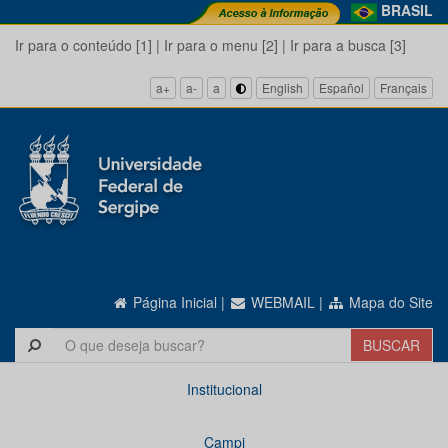
BRASIL
Ir para o conteúdo [1]
|
Ir para o menu [2]
|
Ir para a busca [3]
a+
a-
a
English
Español
Français
Página Inicial
|
WEBMAIL
|
Mapa do Site
Institucional
Campi