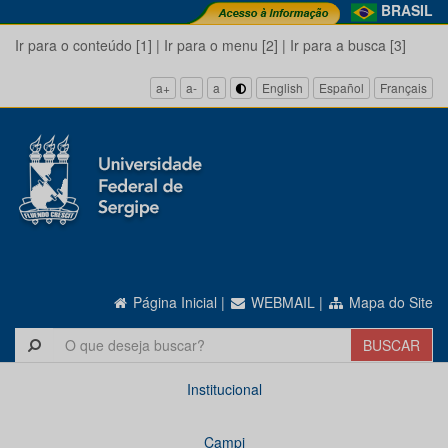
BRASIL
Ir para o conteúdo [1]
|
Ir para o menu [2]
|
Ir para a busca [3]
a+
a-
a
English
Español
Français
Página Inicial
|
WEBMAIL
|
Mapa do Site
Institucional
Campi