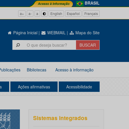
BRASIL
a+
a-
a
English
Español
Français
Página Inicial
|
WEBMAIL
|
Mapa do Site
Publicações
Bibliotecas
Acesso à informação
a
Ações afirmativas
Acessibilidade
Sistemas integrados