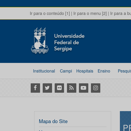
Ir para o conteúdo [1]
|
Ir para o menu [2]
|
Ir para a b
Institucional
Campi
Hospitais
Ensino
Pesqui
Facebook
Twitter
Flickr
RSS
Youtube
Instagram
Mapa do Site
P