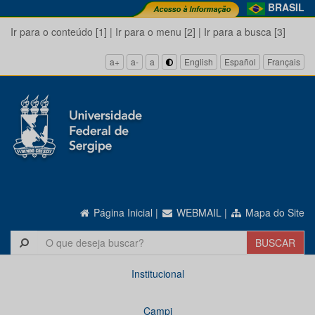
BRASIL
Ir para o conteúdo [1]
|
Ir para o menu [2]
|
Ir para a busca [3]
a+
a-
a
English
Español
Français
Página Inicial
|
WEBMAIL
|
Mapa do Site
Institucional
Campi