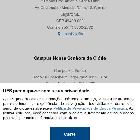
Campus Prof. Antônio Garcia Filho
Av. Governador Marcelo Déda, 13, Centro
Lagarto/SE
CEP 49400-000
Localização
Campus Nossa Senhora da Glória
Campus do Sertão
Rodovia Engenheiro Jorge Neto, km 3, Silos
Nossa Senhora da Glória/SE
CEP 49680-000
UFS preocupa-se com a sua privacidade
A UFS poderá coletar informações básicas sobre a(s) visita(s) realizada(s)
Localização
para aprimorar a experiência de navegação dos visitantes deste site,
segundo o que estabelece a
Política de Privacidade de Dados Pessoais.
Ao
utilizar este site, você concorda com a coleta e tratamento de seus dados
pessoais por meio de formulários e cookies.
© 2026. Todos os direitos reservados.
Ciente