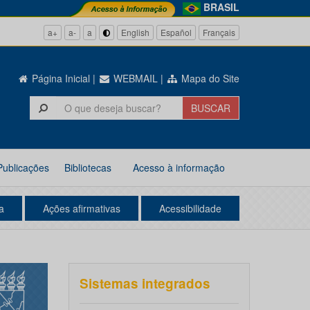
BRASIL
a+
a-
a
English
Español
Français
Página Inicial
|
WEBMAIL
|
Mapa do Site
Publicações
Bibliotecas
Acesso à informação
a
Ações afirmativas
Acessibilidade
Sistemas integrados