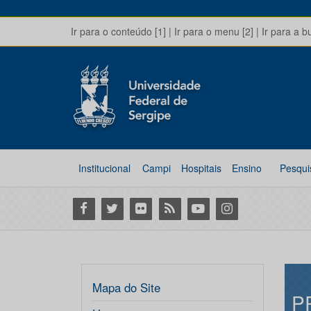
Ir para o conteúdo [1]
|
Ir para o menu [2]
|
Ir para a b
Institucional
Campi
Hospitais
Ensino
Pesqui
Facebook
Twitter
Flickr
RSS
Youtube
Instagram
Mapa do Site
P