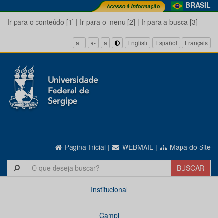
BRASIL
Ir para o conteúdo [1]
|
Ir para o menu [2]
|
Ir para a busca [3]
a+
a-
a
English
Español
Français
Página Inicial
|
WEBMAIL
|
Mapa do Site
Institucional
Campi