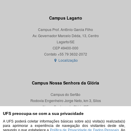
Campus Lagarto
Campus Prof. Antônio Garcia Filho
Av. Governador Marcelo Déda, 13, Centro
Lagarto/SE
CEP 49400-000
Localização
Campus Nossa Senhora da Glória
Campus do Sertão
Rodovia Engenheiro Jorge Neto, km 3, Silos
Nossa Senhora da Glória/SE
CEP 49680-000
UFS preocupa-se com a sua privacidade
A UFS poderá coletar informações básicas sobre a(s) visita(s) realizada(s)
Localização
para aprimorar a experiência de navegação dos visitantes deste site,
segundo o que estabelece a
Política de Privacidade de Dados Pessoais.
Ao