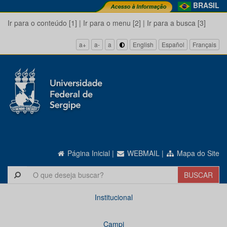
BRASIL
Ir para o conteúdo [1]
|
Ir para o menu [2]
|
Ir para a busca [3]
a+
a-
a
English
Español
Français
Página Inicial
|
WEBMAIL
|
Mapa do Site
Institucional
Campi