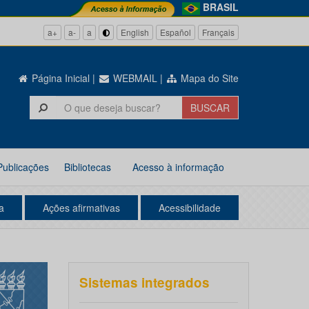
BRASIL
a+
a-
a
English
Español
Français
Página Inicial
|
WEBMAIL
|
Mapa do Site
Publicações
Bibliotecas
Acesso à informação
a
Ações afirmativas
Acessibilidade
Sistemas integrados