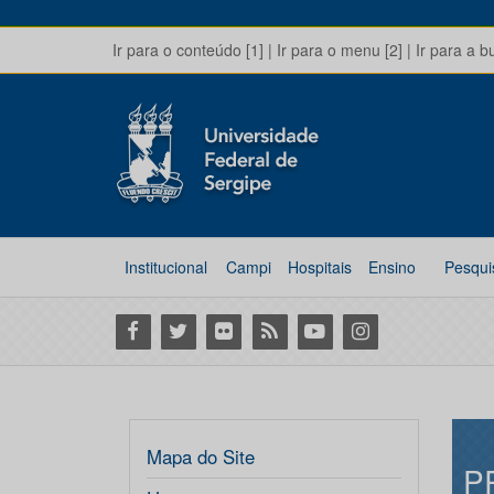
Ir para o conteúdo [1]
|
Ir para o menu [2]
|
Ir para a b
Institucional
Campi
Hospitais
Ensino
Pesqui
Facebook
Twitter
Flickr
RSS
Youtube
Instagram
Mapa do Site
P