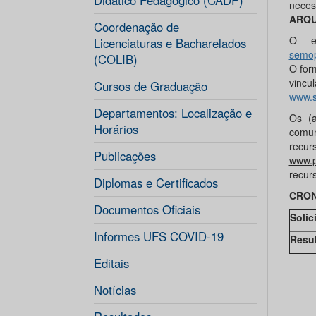
Didático Pedagógico (CADP)
nece
ARQU
Coordenação de
O en
Licenciaturas e Bacharelados
semop
(COLIB)
O for
vinc
Cursos de Graduação
www.s
Departamentos: Localização e
Os (a
Horários
comun
recur
Publicações
www.p
recur
Diplomas e Certificados
CRO
Documentos Oficiais
Solic
Informes UFS COVID-19
Resul
Editais
Notícias