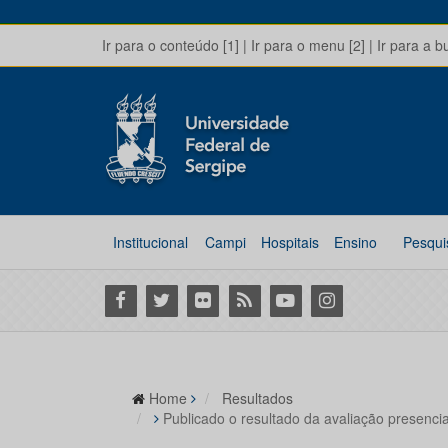
Ir para o conteúdo [1]
|
Ir para o menu [2]
|
Ir para a b
Institucional
Campi
Hospitais
Ensino
Pesqui
Facebook
Twitter
Flickr
RSS
Youtube
Instagram
Home
Resultados
Publicado o resultado da avaliação presenci