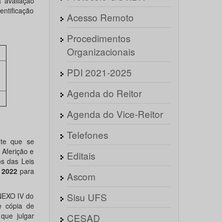
a avaliação
ntificação
Acesso Remoto
Procedimentos
Organizacionais
PDI 2021-2025
Agenda do Reitor
Agenda do Vice-Reitor
Telefones
nte que se
 Aferição e
Editais
os das Leis
 2022
para
Ascom
Sisu UFS
ANEXO IV do
e cópia de
que julgar
CESAD