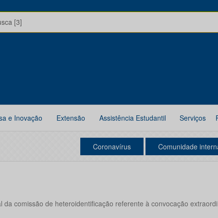
usca [3]
sa e Inovação
Extensão
Assistência Estudantil
Serviços
Coronavírus
Comunidade intern
al da comissão de heteroidentificação referente à convocação extraor