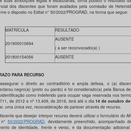
e suas atribuições legais e estatutárias, torna público o resultado d
ncial dos discentes que foram avaliados pela comissão de Heteroide
rme o disposto no Edital n° 50/2022/PROGRAD, na forma que segue:
MATRÍCULA
RESULTADO
AUSENTE
201900010694
( a ser reconvocado(a) )
201800154056
AUSENTE
RAZO PARA RECURSO
assegurar o direito ao contraditório e ampla defesa, o (a) disce
eclarou negro(a) (preto ou pardo) e foi considerado(a) pela Banca de
oidentificação como indeferido para ocupar vaga reservada nos term
.711, de 2012 e nº 13.409, de 2016, terá até o dia
14 de outubro de
tar, uma única vez, reconsideração de parecer através de recurso.
discente que desejar interpor recurso deverá utilizar o formulário do 
l n°
50/2022/PROGRAD
, devidamente preenchido, acompanhado d
ento de identidade, frente e verso, e da documentação adicional 