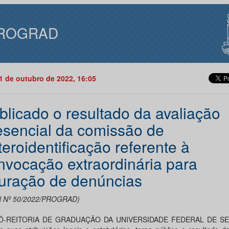
ROGRAD
11 de outubro de 2022, 16:05
blicado o resultado da avaliação
esencial da comissão de
teroidentificação referente à
nvocação extraordinária para
uração de denúncias
al Nº 50/2022/PROGRAD)
Ó-REITORIA DE GRADUAÇÃO DA UNIVERSIDADE FEDERAL DE SE