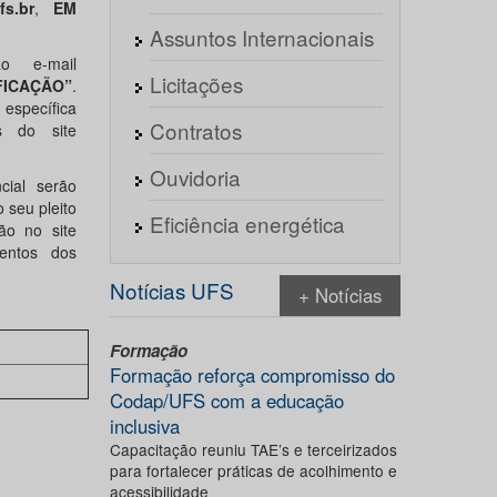
s.br
,
EM
Assuntos Internacionais
o e-mail
Licitações
FICAÇÃO”
.
 específica
Contratos
s do site
Ouvidoria
cial serão
 seu pleito
Eficiência energética
ão no site
entos dos
Notícias UFS
+ Notícias
Formação
Formação reforça compromisso do
Codap/UFS com a educação
inclusiva
Capacitação reuniu TAE’s e terceirizados
para fortalecer práticas de acolhimento e
acessibilidade