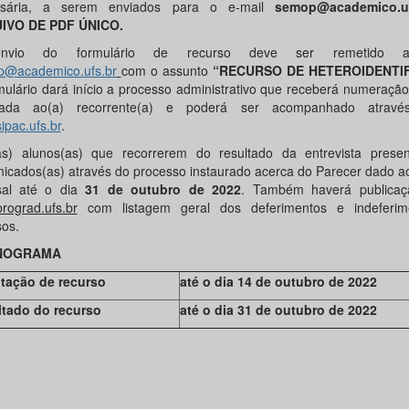
ssária, a serem enviados para o e-mail
semop@academico.uf
IVO DE PDF ÚNICO.
vio do formulário de recurso deve ser remetido a
@academico.ufs.br
com o assunto
“RECURSO DE HETEROIDENTI
mulário dará início a processo administrativo que receberá numeração
ulada ao(a) recorrente(a) e poderá ser acompanhado atravé
ipac.ufs.br
.
s) alunos(as) que recorrerem do resultado da entrevista presen
icados(as) através do processo instaurado acerca do Parecer dado ao
sal até o dia
31 de outubro de 2022
. Também haverá publicaç
rograd.ufs.br
com listagem geral dos deferimentos e indeferim
sos.
NOGRAMA
itação de recurso
até o dia 14 de outubro de 2022
tado do recurso
até o dia 31 de outubro de 2022