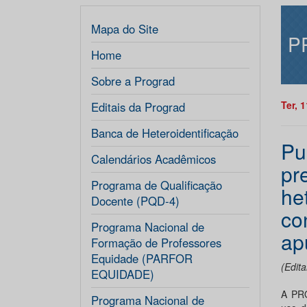
Mapa do Site
P
Home
Sobre a Prograd
Ter, 
Editais da Prograd
Banca de Heteroidentificação
Pu
Calendários Acadêmicos
pr
Programa de Qualificação
he
Docente (PQD-4)
co
Programa Nacional de
ap
Formação de Professores
Equidade (PARFOR
(Edit
EQUIDADE)
A PR
Programa Nacional de