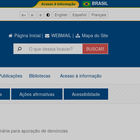
BRASIL
a+
a-
a
English
Español
Français
Página Inicial
|
WEBMAIL
|
Mapa do Site
Publicações
Bibliotecas
Acesso à informação
a
Ações afirmativas
Acessibilidade
dinária para apuração de denúncias