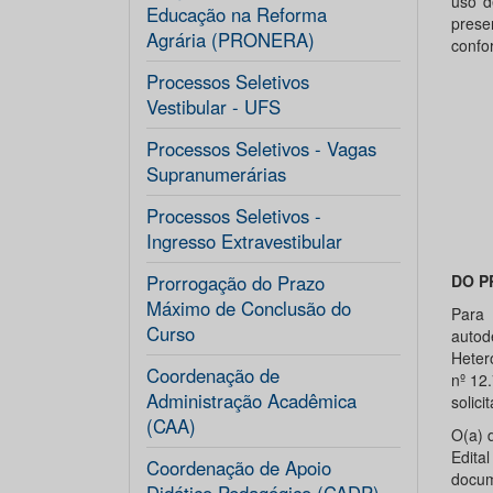
uso d
Educação na Reforma
prese
Agrária (PRONERA)
confo
Processos Seletivos
Vestibular - UFS
Processos Seletivos - Vagas
Supranumerárias
Processos Seletivos -
Ingresso Extravestibular
Prorrogação do Prazo
DO P
Máximo de Conclusão do
Para 
Curso
autod
Heter
Coordenação de
nº 12
Administração Acadêmica
solici
(CAA)
O(a) 
Edita
Coordenação de Apoio
docum