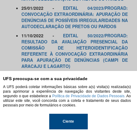
25/01/2022 -
EDITAL 04/2023/PROGRAD:
CONVOCAÇÃO EXTRAORDINÁRIA: APURAÇÃO DE
DENÚNCIAS DE POSSÍVEIS IRREGULARIDADES NA
AUTODECLARAÇÃO DE PRETOS OU PARDOS
11/10/2022 -
EDITAL 50/2022/PROGRAD:
RESULTADO DA AVALIAÇÃO PRESENCIAL DA
COMISSÃO DE HETEROIDENTIFICAÇÃO
REFERENTE À CONVOCAÇÃO EXTRAORDINÁRIA
PAR
A APURAÇÃO DE DENÚNCIAS (CAMPI DE
ARACAJU E LAGARTO)
10/10/2022 -
EDITAL
UFS preocupa-se com a sua privacidade
40/2022/PROGRAD: RESULTADO DA AVALIAÇÃO
DA BANCA RECURSAL DE
A UFS poderá coletar informações básicas sobre a(s) visita(s) realizada(s)
para aprimorar a experiência de navegação dos visitantes deste site,
HETEROIDENTIFICAÇÃO DA CONVOCAÇÃO
segundo o que estabelece a
Política de Privacidade de Dados Pessoais.
Ao
EXTRAORDINÁRIA PARA APURAÇÃO DE
utilizar este site, você concorda com a coleta e tratamento de seus dados
DENÚNCIAS NA AUTODECLARAÇÃO PPI
pessoais por meio de formulários e cookies.
29/09/2022 -
EDITAL 50/2022/PROGRAD:
APURAÇÃO DE DENÚNCIAS POSSÍVEIS
Ciente
IRREGULARIDADES NA AUTODECLARAÇÃO DE
PRETOS OU PARDOS (CAMPI DE ARACAJU E