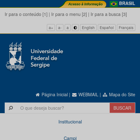
BRASIL
Ir para o conteúdo [1]
|
Ir para o menu [2]
|
Ir para a busca [3]
a+
a-
a
English
Español
Français
Página Inicial
|
WEBMAIL
|
Mapa do Site
Institucional
Campi