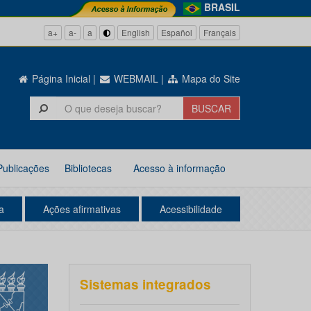
BRASIL
a+
a-
a
English
Español
Français
Página Inicial
|
WEBMAIL
|
Mapa do Site
Publicações
Bibliotecas
Acesso à informação
a
Ações afirmativas
Acessibilidade
Sistemas integrados