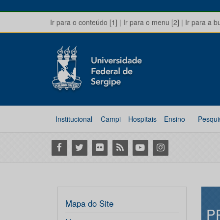
Ir para o conteúdo [1]
|
Ir para o menu [2]
|
Ir para a b
Institucional
Campi
Hospitais
Ensino
Pesqui
Facebook
Twitter
Flickr
RSS
Youtube
Instagram
Mapa do Site
P