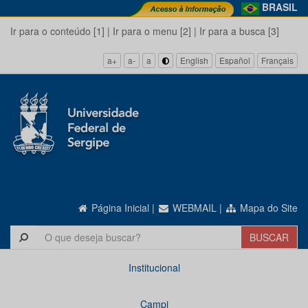
BRASIL
Ir para o conteúdo [1]
|
Ir para o menu [2]
|
Ir para a busca [3]
a+
a-
a
English
Español
Français
Página Inicial
|
WEBMAIL
|
Mapa do Site
Institucional
Campi