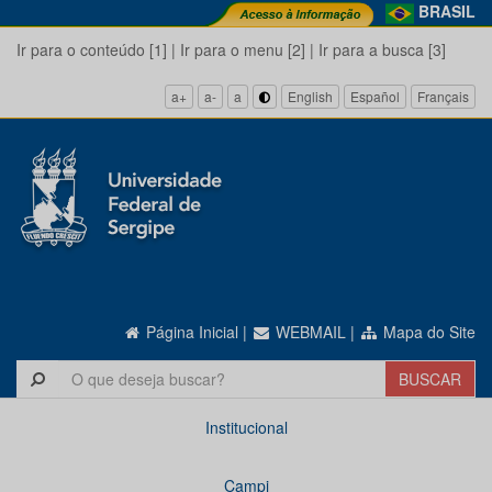
BRASIL
Ir para o conteúdo [1]
|
Ir para o menu [2]
|
Ir para a busca [3]
a+
a-
a
English
Español
Français
Página Inicial
|
WEBMAIL
|
Mapa do Site
Institucional
Campi