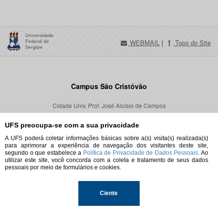
WEBMAIL
|
Topo do Site
Campus São Cristóvão
Cidade Univ. Prof. José Aloísio de Campos
Av. Marcelo Deda Chagas, s/n, Bairro Rosa Elze
UFS preocupa-se com a sua privacidade
São Cristóvão/SE
CEP 49107-230
A UFS poderá coletar informações básicas sobre a(s) visita(s) realizada(s)
para aprimorar a experiência de navegação dos visitantes deste site,
segundo o que estabelece a
Política de Privacidade de Dados Pessoais.
Ao
Localização
utilizar este site, você concorda com a coleta e tratamento de seus dados
pessoais por meio de formulários e cookies.
Campus Aracaju
Ciente
Campus Prof. João Cardoso Nascimento