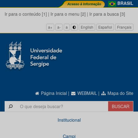
BRASIL
Ir para o conteúdo [1]
|
Ir para o menu [2]
|
Ir para a busca [3]
a+
a-
a
English
Español
Français
Página Inicial
|
WEBMAIL
|
Mapa do Site
Institucional
Campi