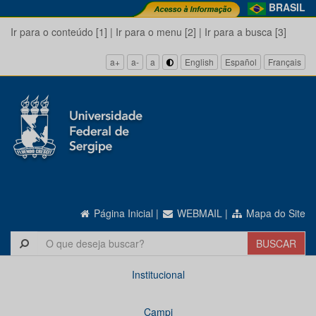
BRASIL
Ir para o conteúdo [1]
|
Ir para o menu [2]
|
Ir para a busca [3]
a+
a-
a
English
Español
Français
Página Inicial
|
WEBMAIL
|
Mapa do Site
Institucional
Campi