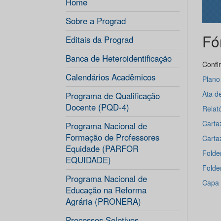
Home
Sobre a Prograd
Fó
Editais da Prograd
Banca de Heteroidentificação
Confi
Calendários Acadêmicos
Plano
Ata d
Programa de Qualificação
Docente (PQD-4)
Relat
Carta
Programa Nacional de
Formação de Professores
Carta
Equidade (PARFOR
Folde
EQUIDADE)
Folde
Programa Nacional de
Capa -
Educação na Reforma
Agrária (PRONERA)
Processos Seletivos