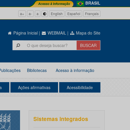
BRASIL
a+
a-
a
English
Español
Français
Página Inicial
|
WEBMAIL
|
Mapa do Site
Publicações
Bibliotecas
Acesso à informação
a
Ações afirmativas
Acessibilidade
Sistemas integrados