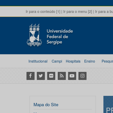
Ir para o conteúdo [1]
|
Ir para o menu [2]
|
Ir para a b
Institucional
Campi
Hospitais
Ensino
Pesqui
Facebook
Twitter
Flickr
RSS
Youtube
Instagram
Mapa do Site
P