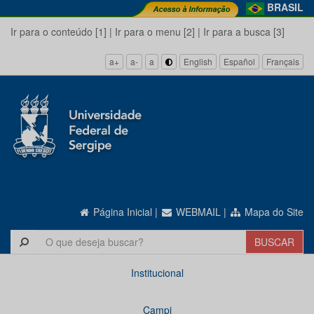
BRASIL
Ir para o conteúdo [1]
|
Ir para o menu [2]
|
Ir para a busca [3]
a+
a-
a
English
Español
Français
Página Inicial
|
WEBMAIL
|
Mapa do Site
Institucional
Campi