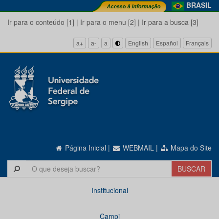
BRASIL
Ir para o conteúdo [1]
|
Ir para o menu [2]
|
Ir para a busca [3]
a+
a-
a
English
Español
Français
Página Inicial
|
WEBMAIL
|
Mapa do Site
Institucional
Campi