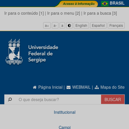
BRASIL
Ir para o conteúdo [1]
|
Ir para o menu [2]
|
Ir para a busca [3]
a+
a-
a
English
Español
Français
Página Inicial
|
WEBMAIL
|
Mapa do Site
Institucional
Campi