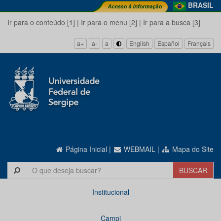
BRASIL
Ir para o conteúdo [1]
|
Ir para o menu [2]
|
Ir para a busca [3]
a+
a-
a
English
Español
Français
Página Inicial
|
WEBMAIL
|
Mapa do Site
Institucional
Campi