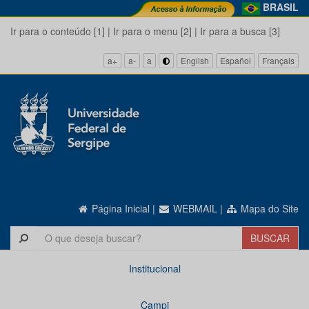
BRASIL
Ir para o conteúdo [1]
|
Ir para o menu [2]
|
Ir para a busca [3]
a+
a-
a
English
Español
Français
Página Inicial
|
WEBMAIL
|
Mapa do Site
Institucional
Campi